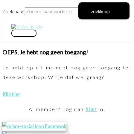
Zoek naar:
zoekknop
Ga
naar
hoofdmenu
de
OEPS, Je hebt nog geen toegang!
inhoud
Je hebt op dit moment nog geen toegang tot
deze workshop. Wil je dat wel graag?
Klik hier
Al member? Log dan
hier
in.