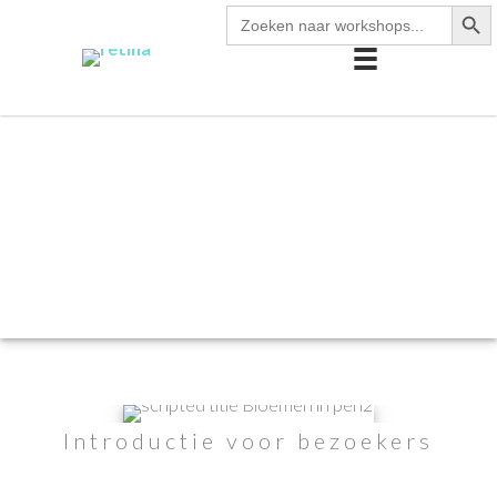
zoekk
Zoek
Ga
naar:
naar
de
inhoud
Introductie voor bezoekers