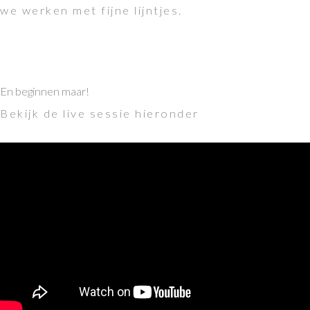
we werken met fijne lijntjes.
En beginnen maar!
Bekijk de live sessie hieronder