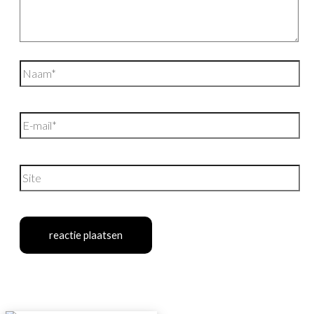
Naam*
E-
mail*
Site