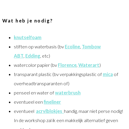
Wat heb je nodig?
knutselfoam
stiften op waterbasis (bv
Ecoline
,
Tombow
ABT
,
Edding
, etc)
watercolor papier (bv
Florence
,
Waterart
)
transparant plastic (bv verpakkingsplastic of
mica
of
overheadtransparanten of)
penseel en water of
waterbrush
eventueel een
fineliner
eventueel
acrylblokjes
handig, maar niet perse nodig!
In de workshop zal ik een makkelijk alternatief geven