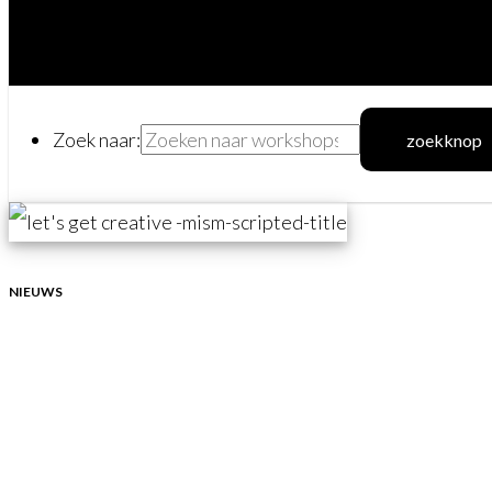
Zoek naar:
zoekknop
NIEUWS