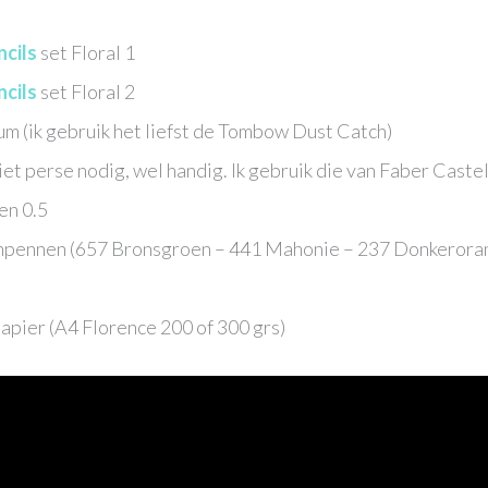
cils
set Floral 1
cils
set Floral 2
m (ik gebruik het liefst de Tombow Dust Catch)
t perse nodig, wel handig. Ik gebruik die van Faber Castel
 en 0.5
hpennen (657 Bronsgroen – 441 Mahonie – 237 Donkeroran
apier (A4 Florence 200 of 300 grs)