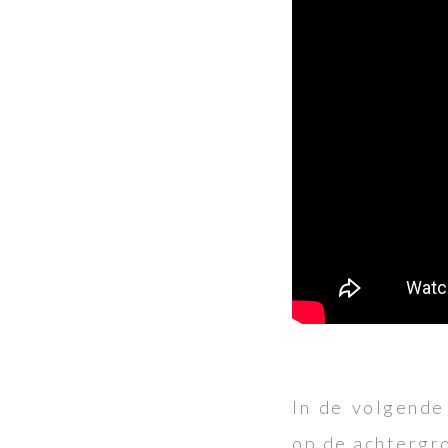
In de volgende
op de achtergro