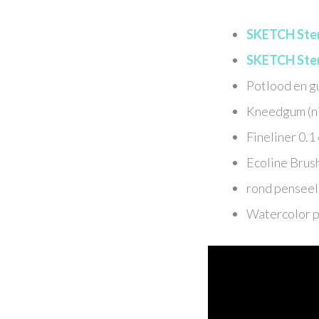
SKETCH Sten
SKETCH Sten
Potlood en gu
Kneedgum (nie
Fineliner 0.1
Ecoline Brus
rond penseel
Watercolor p