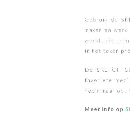
Gebruik de SK
maken en werk 
werkt, zie je 
in het teken pr
De SKETCH Ste
favoriete medi
noem maar op! 
Meer info op
S