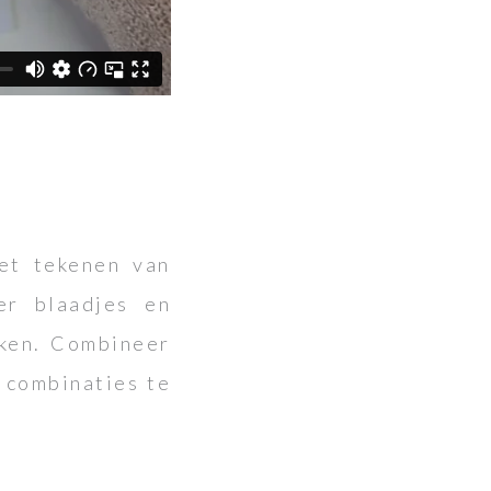
et tekenen van
er blaadjes en
aken. Combineer
r combinaties te