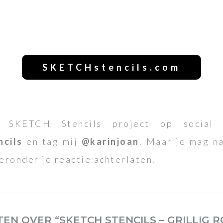
SKETCHstencils.com
 SKETCH Stencils project op social
ncils
en tag mij
@karinjoan
. Maar je mag na
eronder je reactie achterlaten.
EN OVER “SKETCH STENCILS – GRILLIG R