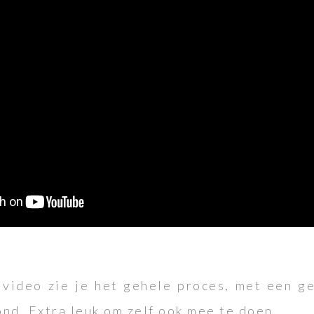
 video zie je het gehele proces, met een ge
nd. Extra leuk om zelf ook mee te doen.