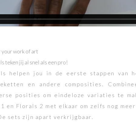
 your work of art
teken jij al snel als een pro!
ls helpen jou in de eerste stappen van h
eketten en andere composities. Combine
erse posities om eindeloze variaties te m
 1 en Florals 2 met elkaar om zelfs nog mee
e sets zijn apart verkrijgbaar.