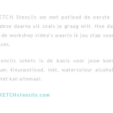
ETCH Stencils om met potlood de eerste s
deze daarna uit zoals je graag wilt. Hoe dat
in de workshop video’s waarin ik jou stap vo
oces.
ncils schets is de basis voor jouw kun
um: kleurpotlood, inkt, watercolour alcohol
Het kan allemaal.
KETCHstencils.com