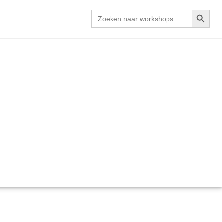
zoekkno
Zoek
naar: