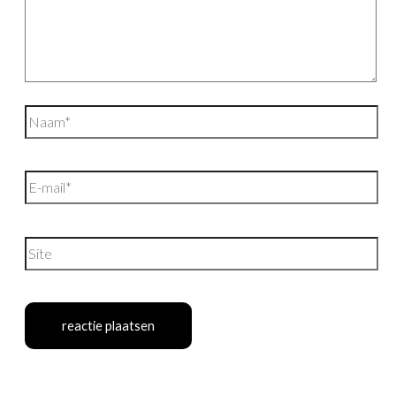
Naam*
E-
mail*
Site