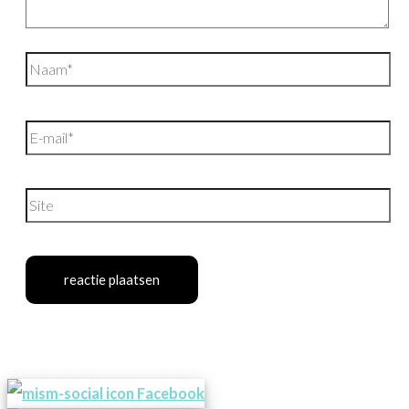
Naam*
E-
mail*
Site