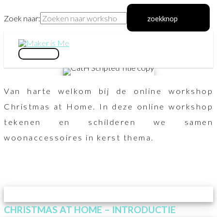
Zoek naar:
zoekknop
Ga
naar
hoofdmenu
de
inhoud
Van harte welkom bij de online workshop
Christmas at Home. In deze online workshop
tekenen en schilderen we samen
woonaccessoires in kerst thema.
CHRISTMAS AT HOME – INTRODUCTIE