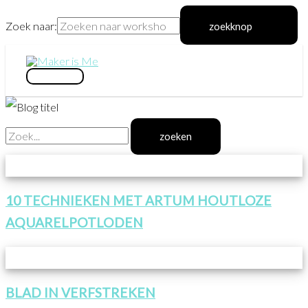
Zoek naar:
zoekknop
Ga
naar
hoofdmenu
de
inhoud
Zoek
naar:
10 TECHNIEKEN MET ARTUM HOUTLOZE
AQUARELPOTLODEN
BLAD IN VERFSTREKEN