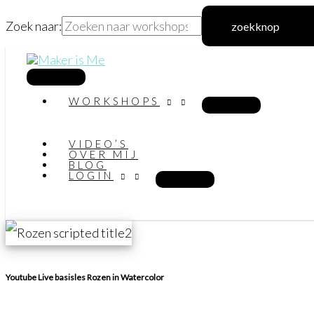
Zoek naar:
zoekknop
Ga
naar
hoofdmenu
WORKSHOPS
de
inhoud
VIDEO’S
OVER MIJ
BLOG
LOGIN
Youtube Live basisles Rozen in Watercolor