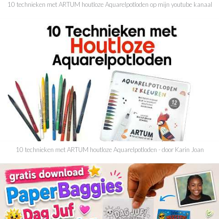
10 technieken met ARTUM houtloze Aquarelpotloden op mijn youtube kanaal
10 technieken met ARTUM houtloze Aquarelpotloden - door Karin Joan