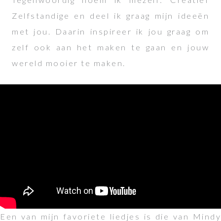
Zelfstandige en deel ik graag mijn ideeën
met jou. Daarin inspireer ik jou graag om
zelf ook aan het maken te gaan en jouw
wereld mooier te maken.
Een van mijn favoriete liedjes is die van Mindy