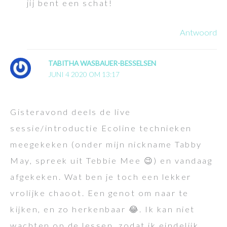
jij bent een schat!
Antwoord
TABITHA WASBAUER-BESSELSEN
JUNI 4 2020 OM 13:17
Gisteravond deels de live
sessie/introductie Ecoline technieken
meegekeken (onder mijn nickname Tabby
May, spreek uit Tebbie Mee 😉) en vandaag
afgekeken. Wat ben je toch een lekker
vrolijke chaoot. Een genot om naar te
kijken, en zo herkenbaar 😂. Ik kan niet
wachten op de lessen, zodat ik eindelijk