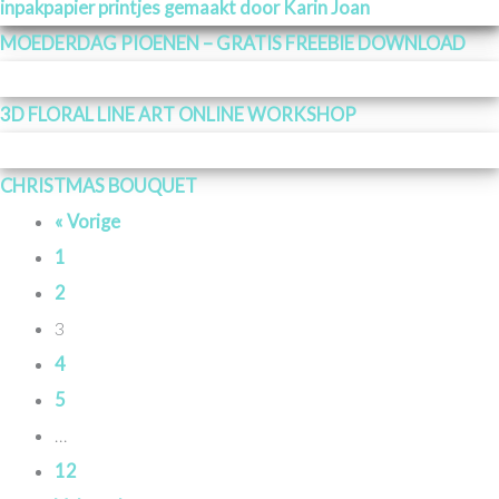
MOEDERDAG PIOENEN – GRATIS FREEBIE DOWNLOAD
3D FLORAL LINE ART ONLINE WORKSHOP
CHRISTMAS BOUQUET
« Vorige
1
2
3
4
5
…
12