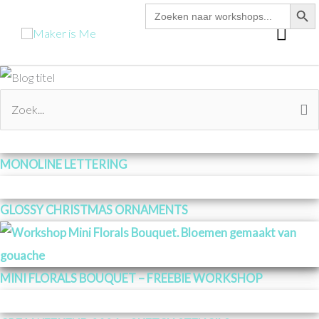
zoekk
Zoek
Ga
naar:
hoo
naar
de
inhoud
Zoek
naar:
MONOLINE LETTERING
GLOSSY CHRISTMAS ORNAMENTS
MINI FLORALS BOUQUET – FREEBIE WORKSHOP