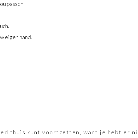
jou passen
uch.
uw eigen hand.
oed thuis kunt voortzetten, want je hebt er n