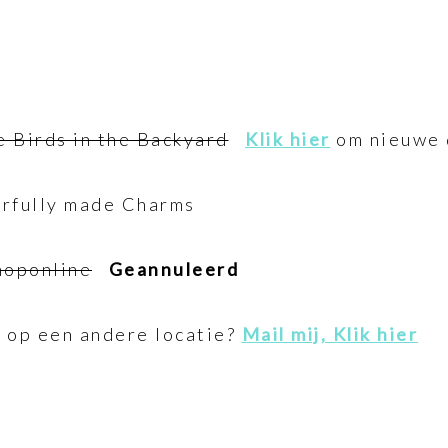
e Birds in the Backyard
Klik hier
om nieuwe 
erfully made Charms
hoponline
Geannuleerd
f op een andere locatie?
Mail mij, Klik hier