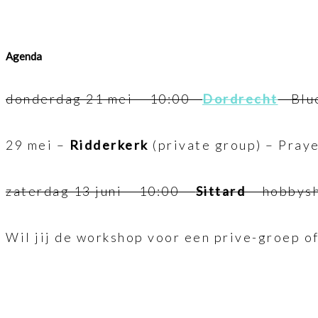
Agenda
donderdag 21 mei – 10:00 –
Dordrecht
– Blu
29 mei –
Ridderkerk
(private group) – Pray
zaterdag 13 juni – 10:00 –
Sittard
– hobbys
Wil jij de workshop voor een prive-groep o