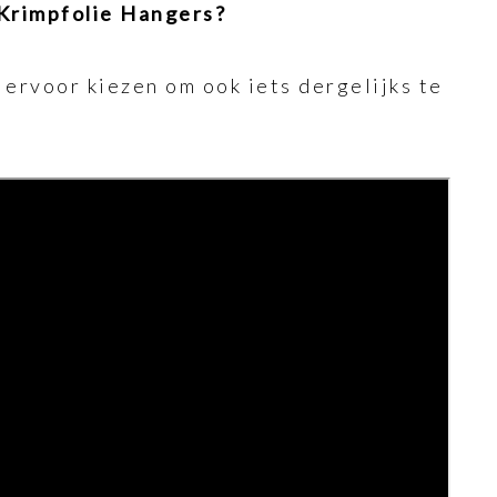
 Krimpfolie Hangers?
 ervoor kiezen om ook iets dergelijks te