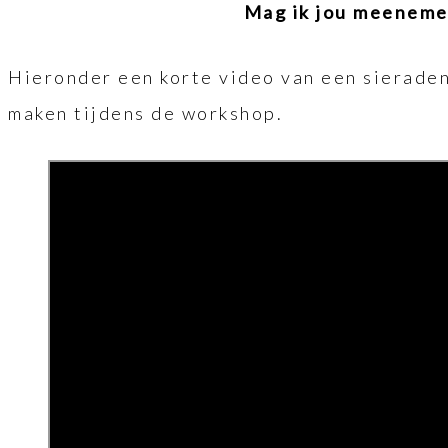
Mag ik jou meenemen
Hieronder een korte video van een sieradens
maken tijdens de workshop.