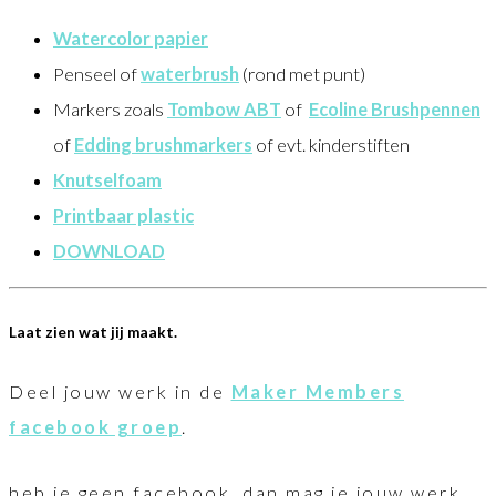
Watercolor papier
Penseel of
waterbrush
(rond met punt)
Markers zoals
Tombow ABT
of
Ecoline Brushpennen
of
Edding brushmarkers
of evt. kinderstiften
Knutselfoam
Printbaar plastic
DOWNLOAD
Laat zien wat jij maakt.
Deel jouw werk in de
Maker Members
facebook groep
.
heb je geen facebook, dan mag je jouw werk