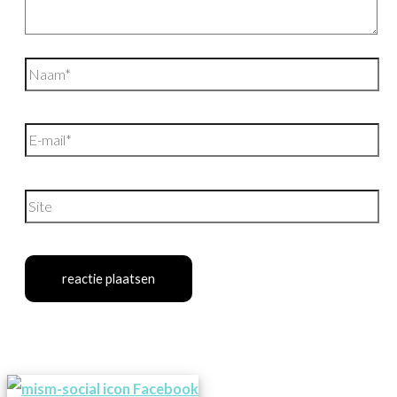
Naam*
E-
mail*
Site