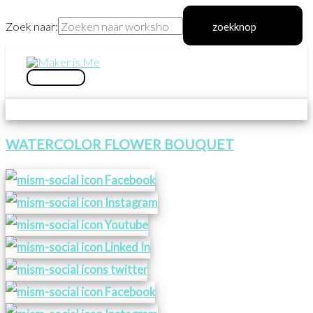
Zoek naar:
zoekknop
Ga
naar
hoofdmenu
de
inhoud
WATERCOLOR FLOWER BOUQUET