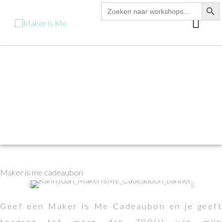
zoekk
Zoek
Ga
naar:
hoo
naar
de
inhoud
Maker is me cadeaubon
Geef een Maker is Me Cadeaubon en je geeft
toegang tot meer dan 700(!) van mijn