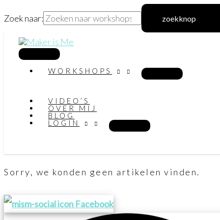
Zoek naar:
zoekknop
Ga
naar
hoofdmenu
WORKSHOPS
de
inhoud
VIDEO’S
OVER MIJ
BLOG
LOGIN
Sorry, we konden geen artikelen vinden.