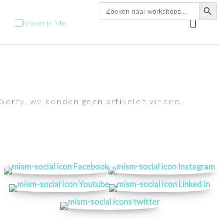
zoekk
Zoek
Ga
naar:
hoo
naar
de
inhoud
Sorry, we konden geen artikelen vinden.