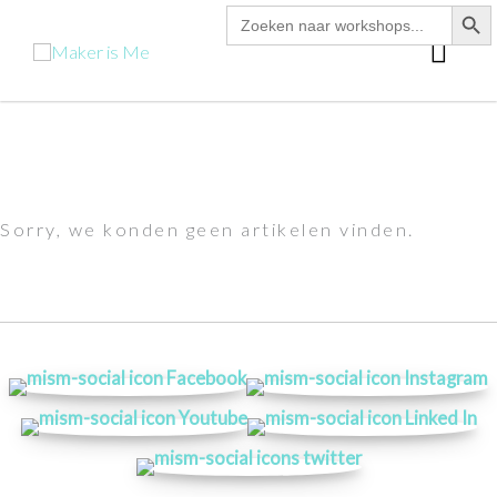
zoekk
Zoek
Ga
naar:
hoo
naar
de
inhoud
Sorry, we konden geen artikelen vinden.