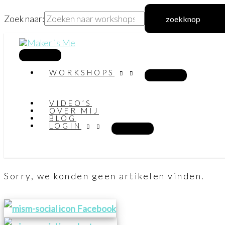
Zoek naar:
zoekknop
Ga
naar
hoofdmenu
WORKSHOPS
de
inhoud
VIDEO’S
OVER MIJ
BLOG
LOGIN
Sorry, we konden geen artikelen vinden.