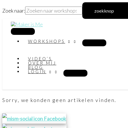
Zoek naar:
zoekknop
Ga
naar
hoofdmenu
WORKSHOPS
de
inhoud
VIDEO’S
OVER MIJ
BLOG
LOGIN
Sorry, we konden geen artikelen vinden.