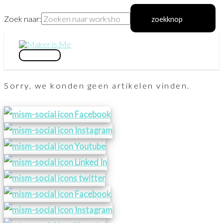
Zoek naar:
zoekknop
Ga
naar
hoofdmenu
de
Sorry, we konden geen artikelen vinden.
inhoud