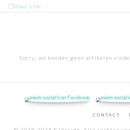
Ga
naar
de
inhoud
Sorry, we konden geen artikelen vinde
CONTACT
© 2018-2024 KJdesign. Alle rechten v