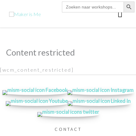
zoekk
Zoek
Ga
naar:
hoo
naar
de
inhoud
Content restricted
[wcm_content_restricted]
CONTACT