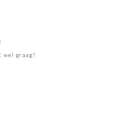
!
t wel graag?