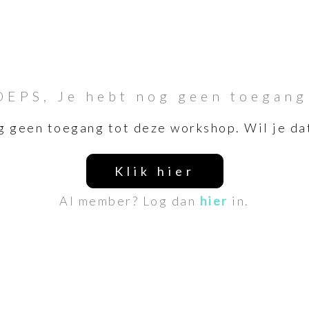
OEPS, Je hebt nog geen toegang
g geen toegang tot deze workshop. Wil je da
Klik hier
Al member? Log dan
hier
in.