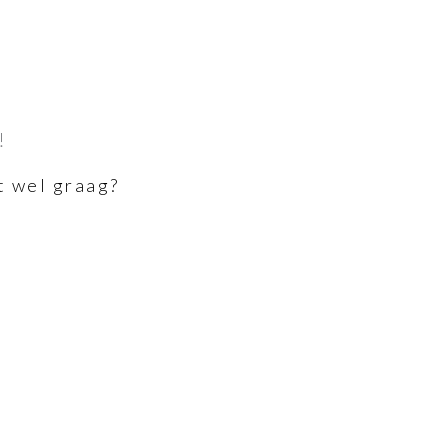
!
t wel graag?