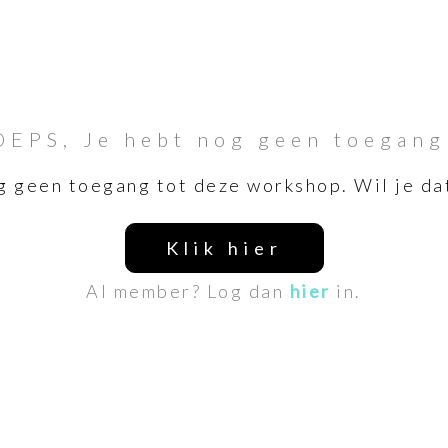
OEPS, Je hebt nog geen toegang
g geen toegang tot deze workshop. Wil je da
Klik hier
Al member? Log dan
hier
in.