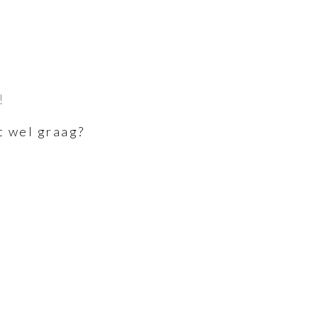
!
t wel graag?