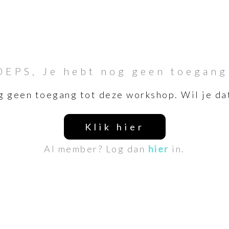
OEPS, Je hebt nog geen toegang
g geen toegang tot deze workshop. Wil je da
Klik hier
Al member? Log dan
hier
in.