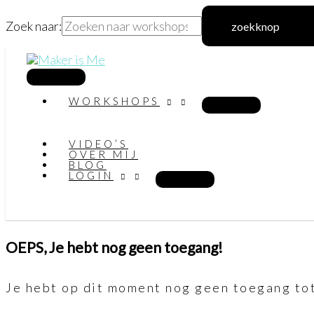
Zoek naar:
zoekknop
Ga
naar
hoofdmenu
WORKSHOPS
de
inhoud
VIDEO’S
OVER MIJ
BLOG
LOGIN
OEPS, Je hebt nog geen toegang!
Je hebt op dit moment nog geen toegang tot