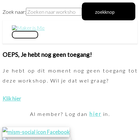
Zoek naar:
zoekknop
Ga
naar
hoofdmenu
de
OEPS, Je hebt nog geen toegang!
inhoud
Je hebt op dit moment nog geen toegang tot
deze workshop. Wil je dat wel graag?
Klik hier
Al member? Log dan
hier
in.