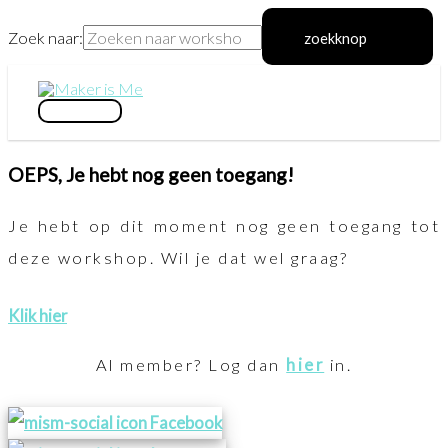
Zoek naar:
zoekknop
Ga
naar
hoofdmenu
de
OEPS, Je hebt nog geen toegang!
inhoud
Je hebt op dit moment nog geen toegang tot
deze workshop. Wil je dat wel graag?
Klik hier
Al member? Log dan
hier
in.