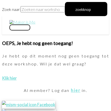
Zoek naar:
zoekknop
Ga
naar
hoofdmenu
de
OEPS, Je hebt nog geen toegang!
inhoud
Je hebt op dit moment nog geen toegang tot
deze workshop. Wil je dat wel graag?
Klik hier
Al member? Log dan
hier
in.