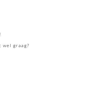
!
t wel graag?