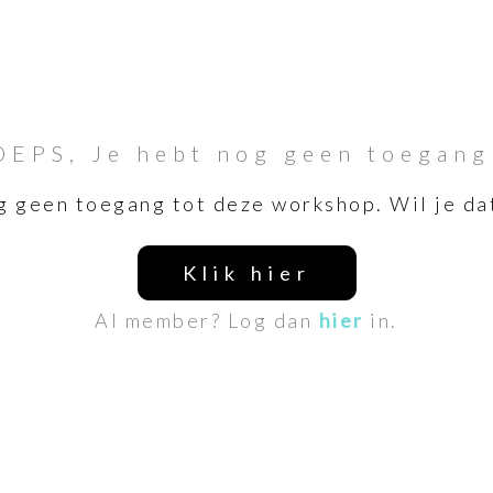
OEPS, Je hebt nog geen toegang
g geen toegang tot deze workshop. Wil je da
Klik hier
Al member? Log dan
hier
in.