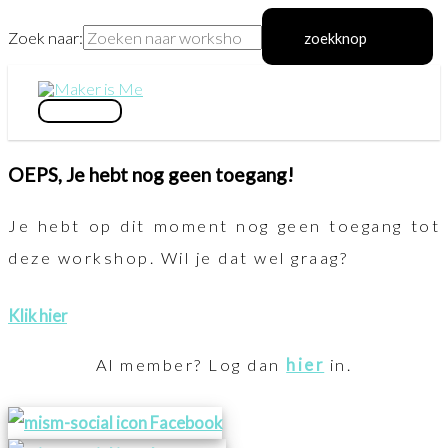
Zoek naar:
zoekknop
Ga
naar
hoofdmenu
de
OEPS, Je hebt nog geen toegang!
inhoud
Je hebt op dit moment nog geen toegang tot
deze workshop. Wil je dat wel graag?
Klik hier
Al member? Log dan
hier
in.