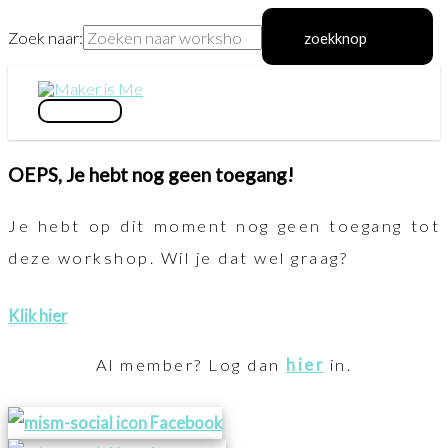
Zoek naar:
zoekknop
Ga
naar
hoofdmenu
de
OEPS, Je hebt nog geen toegang!
inhoud
Je hebt op dit moment nog geen toegang tot
deze workshop. Wil je dat wel graag?
Klik hier
Al member? Log dan
hier
in.