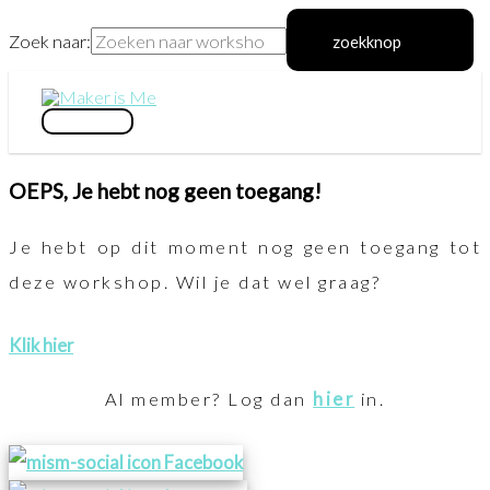
Zoek naar:
zoekknop
Ga
naar
hoofdmenu
de
OEPS, Je hebt nog geen toegang!
inhoud
Je hebt op dit moment nog geen toegang tot
deze workshop. Wil je dat wel graag?
Klik hier
Al member? Log dan
hier
in.