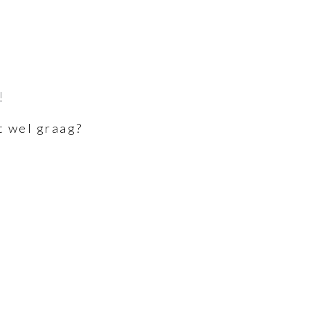
!
t wel graag?