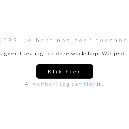
OEPS, Je hebt nog geen toegang
g geen toegang tot deze workshop. Wil je da
Klik hier
Al member? Log dan
hier
in.