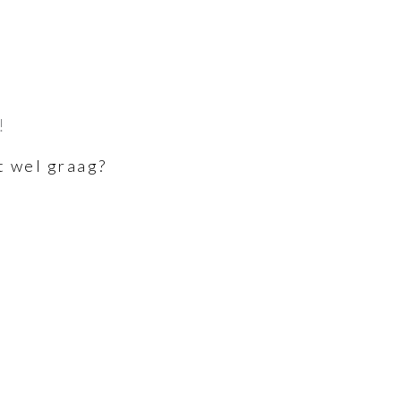
!
t wel graag?