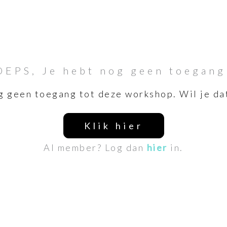
OEPS, Je hebt nog geen toegang
g geen toegang tot deze workshop. Wil je da
Klik hier
Al member? Log dan
hier
in.