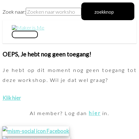
Zoek naar:
zoekknop
Ga
naar
hoofdmenu
de
OEPS, Je hebt nog geen toegang!
inhoud
Je hebt op dit moment nog geen toegang tot
deze workshop. Wil je dat wel graag?
Klik hier
Al member? Log dan
hier
in.