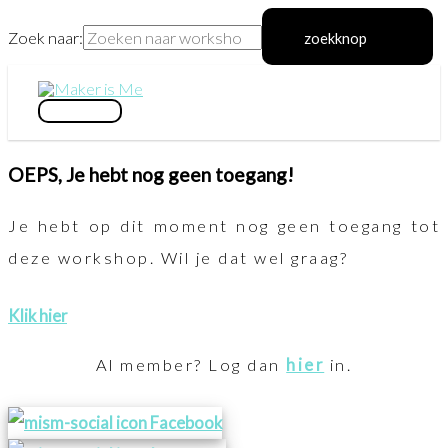
Zoek naar:
zoekknop
Ga
naar
hoofdmenu
de
OEPS, Je hebt nog geen toegang!
inhoud
Je hebt op dit moment nog geen toegang tot
deze workshop. Wil je dat wel graag?
Klik hier
Al member? Log dan
hier
in.