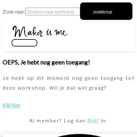
Zoek naar:
zoekknop
Ga
naar
de
hoofdmenu
inhoud
OEPS, Je hebt nog geen toegang!
Je hebt op dit moment nog geen toegang tot
deze workshop. Wil je dat wel graag?
Klik hier
Al member? Log dan
hier
in.