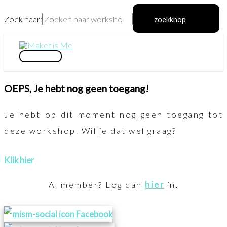
Zoek naar:
zoekknop
Ga
naar
hoofdmenu
de
OEPS, Je hebt nog geen toegang!
inhoud
Je hebt op dit moment nog geen toegang tot
deze workshop. Wil je dat wel graag?
Klik hier
Al member? Log dan
hier
in.