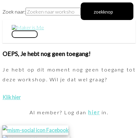
Zoek naar:
zoekknop
Ga
naar
hoofdmenu
de
OEPS, Je hebt nog geen toegang!
inhoud
Je hebt op dit moment nog geen toegang tot
deze workshop. Wil je dat wel graag?
Klik hier
Al member? Log dan
hier
in.