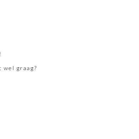
!
t wel graag?