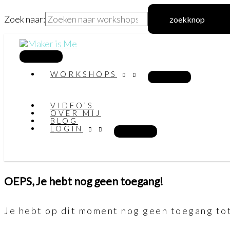
Zoek naar:
zoekknop
Ga
naar
hoofdmenu
WORKSHOPS
de
inhoud
VIDEO’S
OVER MIJ
BLOG
LOGIN
OEPS, Je hebt nog geen toegang!
Je hebt op dit moment nog geen toegang tot