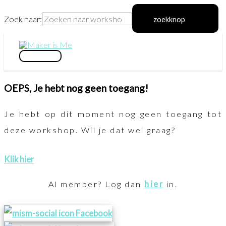
Zoek naar:
zoekknop
Ga
naar
hoofdmenu
de
OEPS, Je hebt nog geen toegang!
inhoud
Je hebt op dit moment nog geen toegang tot
deze workshop. Wil je dat wel graag?
Klik hier
Al member? Log dan
hier
in.