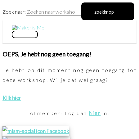
Zoek naar:
zoekknop
Ga
naar
hoofdmenu
de
OEPS, Je hebt nog geen toegang!
inhoud
Je hebt op dit moment nog geen toegang tot
deze workshop. Wil je dat wel graag?
Klik hier
Al member? Log dan
hier
in.