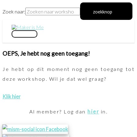
Zoek naar:
zoekknop
Ga
naar
hoofdmenu
de
OEPS, Je hebt nog geen toegang!
inhoud
Je hebt op dit moment nog geen toegang tot
deze workshop. Wil je dat wel graag?
Klik hier
Al member? Log dan
hier
in.