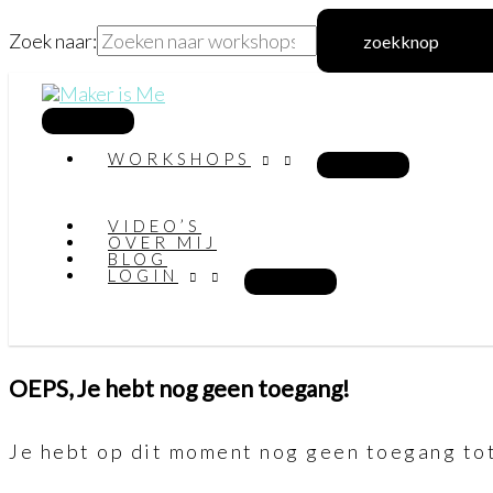
Zoek naar:
zoekknop
Ga
naar
hoofdmenu
WORKSHOPS
de
inhoud
VIDEO’S
OVER MIJ
BLOG
LOGIN
OEPS, Je hebt nog geen toegang!
Je hebt op dit moment nog geen toegang tot